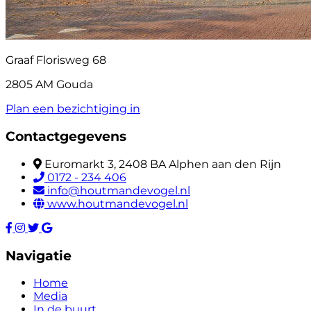
Graaf Florisweg 68
2805 AM Gouda
Plan een bezichtiging in
Contactgegevens
Euromarkt 3, 2408 BA Alphen aan den Rijn
0172 - 234 406
info@houtmandevogel.nl
www.houtmandevogel.nl
Navigatie
Home
Media
In de buurt